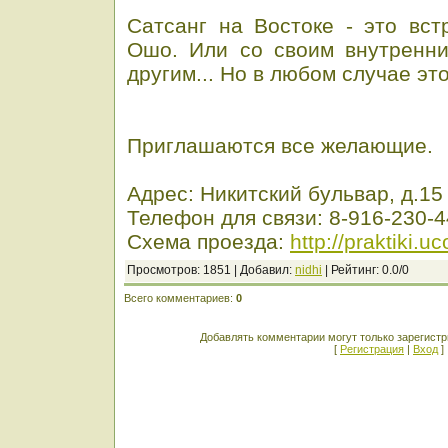
Сатсанг на Востоке - это вст
Ошо. Или со своим внутренни
другим... Но в любом случае эт
Приглашаются все желающие.
Адрес: Никитский бульвар, д.15
Телефон для связи:
8-916-230-
Схема проезда:
http://praktiki.u
Просмотров
: 1851 |
Добавил
:
nidhi
|
Рейтинг
:
0.0
/
0
Всего комментариев
:
0
Добавлять комментарии могут только зарегист
[
Регистрация
|
Вход
]