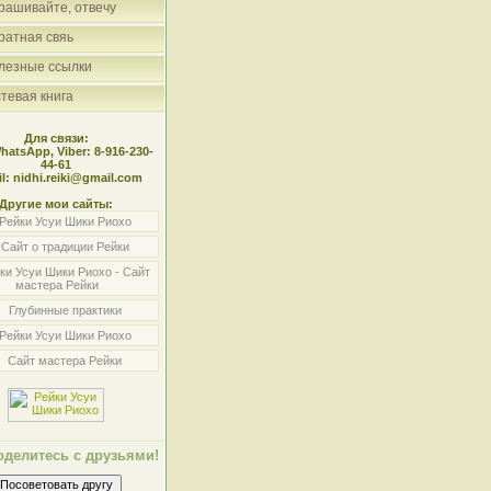
рашивайте, отвечу
ратная свяь
лезные ссылки
стевая книга
Для связи:
WhatsApp, Viber: 8-916-230-
44-61
l: nidhi.reiki@gmail.com
Другие мои сайты:
Рейки Усуи Шики Риохо
Сайт о традиции Рейки
ки Усуи Шики Риохо - Сайт
мастера Рейки
Глубинные практики
Рейки Усуи Шики Риохо
Сайт мастера Рейки
оделитесь с друзьями!