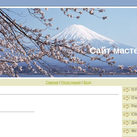
Сайт маст
Главная
|
Регистрация
|
Вход
О 
О 
Ра
Сб
Дн
Фо