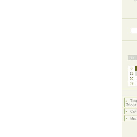
Пн
6
13
20
27
Тво
(Москв
Сайт
Мист