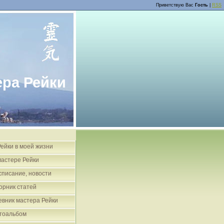
Приветствую Вас
Гость
|
RSS
ера Рейки
Рейки в моей жизни
мастере Рейки
списание, новости
орник статей
евник мастера Рейки
тоальбом