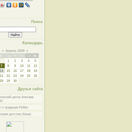
Поиск
Календарь
«
Апрель 2009
»
Вт
Ср
Чт
Пт
Сб
Вс
1
2
3
4
5
7
8
9
10
11
12
14
15
16
17
18
19
21
22
23
24
25
26
28
29
30
Друзья сайта
рческий центр Альтаир
а)
 о традиции Рейки
ерия детства (Киев)