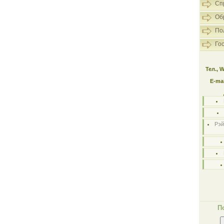
Сп
Об
По
Го
Тел., 
E-mai
Рэй
П