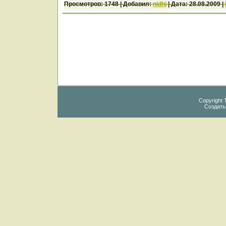
Просмотров:
1748
|
Добавил:
nidhi
|
Дата:
28.08.2009
|
Copyright 
Создат