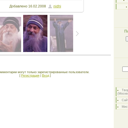
Добавлено
16.02.2008
nidhi
П
омментарии могут только зарегистрированные пользователи.
[
Регистрация
|
Вход
]
Тво
(Москв
Сайт
Мист