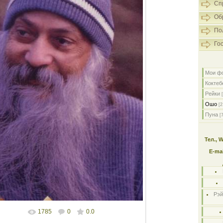
Сп
Об
По
Го
Мои ф
Коктеб
Рейки
Ошо
[2
Пуна
[
Тел., 
E-mai
Рэй
1785
0
0.0
В реальном размере
423x644
/ 40.6Kb