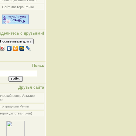
Рейки Усуи Шики Риохо
Сайт мастера Рейки
оделитесь с друзьями!
Поиск
Друзья сайта
рческий центр Альтаир
а)
 о традиции Рейки
ерия детства (Киев)