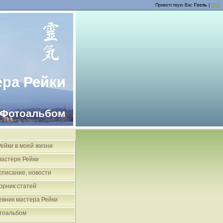
Приветствую Вас
Гость
|
RSS
ера Рейки
Фотоальбом
Рейки в моей жизни
мастере Рейки
списание, новости
орник статей
евник мастера Рейки
тоальбом