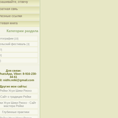
рашивайте, отвечу
ратная свяь
лезные ссылки
стевая книга
Категории раздела
отографии
[10]
ельский фестиваль
[3]
[7]
1]
7]
Для связи:
WhatsApp, Viber: 8-916-230-
44-61
l: nidhi.reiki@gmail.com
Другие мои сайты:
Рейки Усуи Шики Риохо
Сайт о традиции Рейки
ки Усуи Шики Риохо - Сайт
мастера Рейки
Глубинные практики