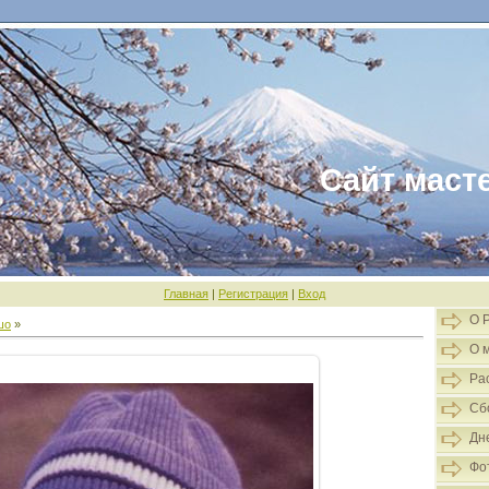
Сайт маст
Главная
|
Регистрация
|
Вход
О 
шо
»
О 
Ра
Сб
Дн
Фо